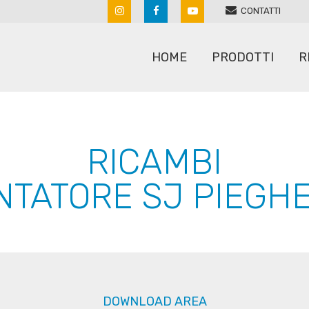
CONTATTI
HOME
PRODOTTI
R
ARATRI
RULLI
RICAMBI
ERPICI A MOLLE
SARCHIATRICI
NTATORE SJ PIEGH
ERPICI ROTANTI
SEMINATRICI
MACCHINE PER SASSI
SPANDICONCIME
POLVERIZZATORI
STRIGLIATORI
RIPUNTATORI COLTIVATORI
DOWNLOAD AREA