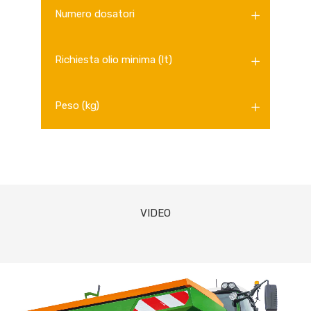
Numero dosatori
Richiesta olio minima (lt)
Peso (kg)
VIDEO