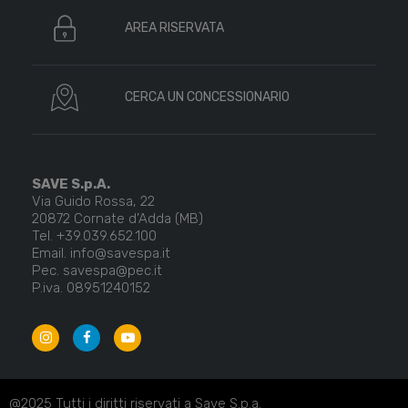
AREA RISERVATA
CERCA UN CONCESSIONARIO
SAVE S.p.A.
Via Guido Rossa, 22
20872 Cornate d’Adda (MB)
Tel. +39.039.652.100
Email. info@savespa.it
Pec. savespa@pec.it
P.iva. 08951240152
@2025 Tutti i diritti riservati a Save S.p.a.