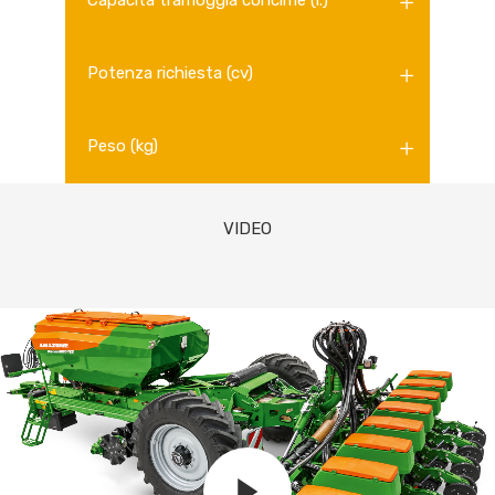
Capacità tramoggia concime (l.)
Potenza richiesta (cv)
Peso (kg)
VIDEO