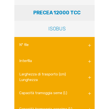
PRECEA 12000 TCC
ISOBUS
N° file
Interfila
Larghezza di trasporto (cm)
Lunghezza
Capacità tramoggia seme (l.)