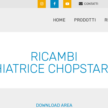
CONTATTI
HOME
PRODOTTI
R
ARATRI
RULLI
RICAMBI
ERPICI A MOLLE
SARCHIATRICI
IATRICE CHOPSTAR
ERPICI ROTANTI
SEMINATRICI
MACCHINE PER SASSI
SPANDICONCIME
POLVERIZZATORI
STRIGLIATORI
RIPUNTATORI COLTIVATORI
DOWNLOAD AREA