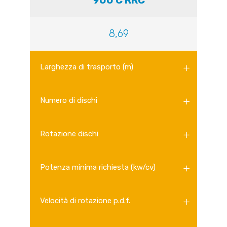
900 C RRC
8,69
Larghezza di trasporto (m)
Numero di dischi
Rotazione dischi
Potenza minima richiesta (kw/cv)
Velocità di rotazione p.d.f.