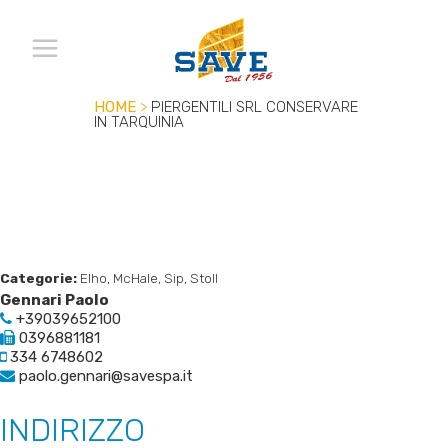
HOME
>
PIERGENTILI SRL
CONSERVARE
IN TARQUINIA
Categorie:
Elho, McHale, Sip, Stoll
Gennari Paolo
+39039652100
0396881181
334 6748602
paolo.gennari@savespa.it
INDIRIZZO