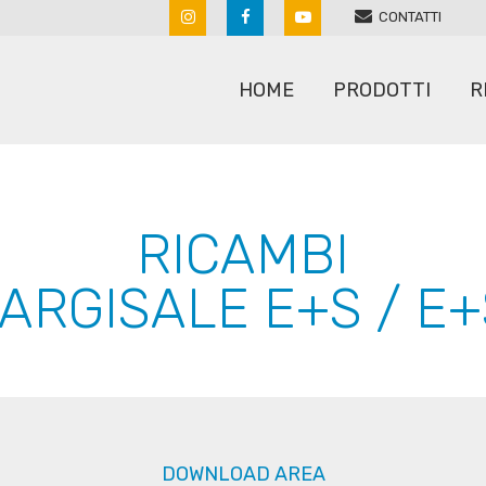
CONTATTI
HOME
PRODOTTI
R
ARATRI
RULLI
RICAMBI
ERPICI A MOLLE
SARCHIATRICI
ARGISALE E+S / E
ERPICI ROTANTI
SEMINATRICI
MACCHINE PER SASSI
SPANDICONCIME
POLVERIZZATORI
STRIGLIATORI
RIPUNTATORI COLTIVATORI
DOWNLOAD AREA