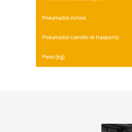
Pneumatici rotore
Pneumatici carrello di trasporto
Peso (kg)