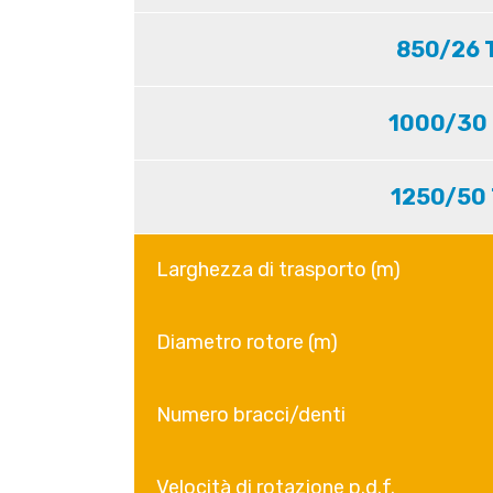
850/26 
1000/30
1250/50 
Larghezza di trasporto (m)
Diametro rotore (m)
Numero bracci/denti
Velocità di rotazione p.d.f.