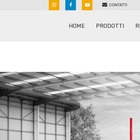
CONTATTI
HOME
PRODOTTI
R
ARATRI
RULLI
ERPICI A MOLLE
SARCHIATRICI
ERPICI ROTANTI
SEMINATRICI
MACCHINE PER SASSI
SPANDICONCIME
POLVERIZZATORI
STRIGLIATORI
RIPUNTATORI COLTIVATORI