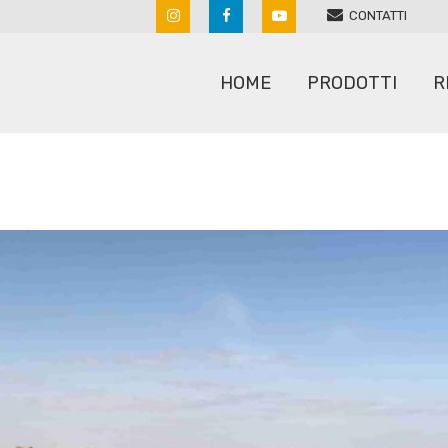
CONTATTI
HOME
PRODOTTI
R
ARATRI
RULLI
ERPICI A MOLLE
SARCHIATRICI
ERPICI ROTANTI
SEMINATRICI
MACCHINE PER SASSI
SPANDICONCIME
POLVERIZZATORI
STRIGLIATORI
RIPUNTATORI COLTIVATORI