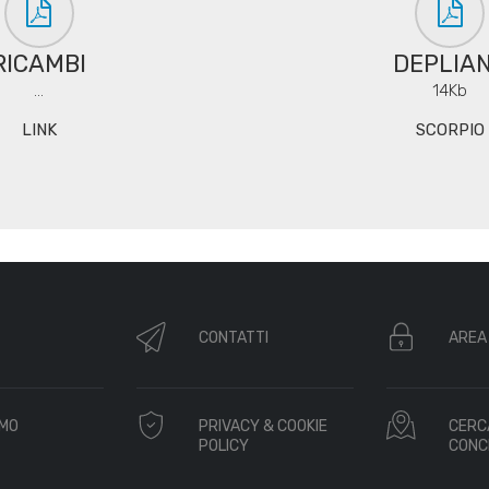
RICAMBI
DEPLIA
...
14Kb
LINK
SCORPIO
CONTATTI
AREA
AMO
PRIVACY & COOKIE
CERC
POLICY
CONC