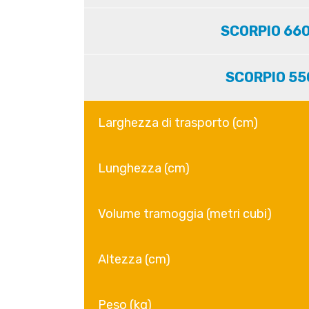
SCORPIO 660
SCORPIO 55
Larghezza di trasporto (cm)
Lunghezza (cm)
Volume tramoggia (metri cubi)
Altezza (cm)
Peso (kg)