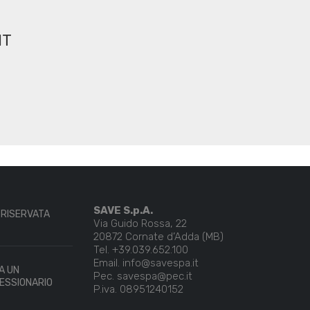
NT
SAVE S.p.A.
 RISERVATA
Via Guido Rossa, 22
20872 Cornate d’Adda (MB)
Tel. +39.039.652.100
Email. info@savespa.it
A UN
Pec. savespa@pec.it
ESSIONARIO
P.iva. 08951240152