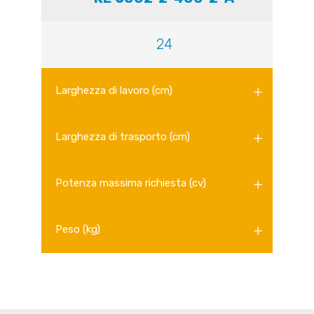
24
Larghezza di lavoro (cm)
Larghezza di trasporto (cm)
Potenza massima richiesta (cv)
Peso (kg)