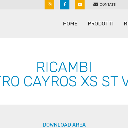
CONTATTI
HOME
PRODOTTI
R
ARATRI
RULLI
RICAMBI
ERPICI A MOLLE
SARCHIATRICI
RO CAYROS XS ST 
ERPICI ROTANTI
SEMINATRICI
MACCHINE PER SASSI
SPANDICONCIME
POLVERIZZATORI
STRIGLIATORI
RIPUNTATORI COLTIVATORI
DOWNLOAD AREA