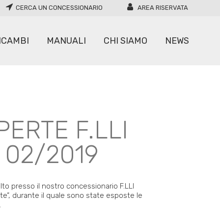
CERCA UN CONCESSIONARIO
AREA RISERVATA
ICAMBI
MANUALI
CHI SIAMO
NEWS
CARICATORI
ERTE F.LLI
MOVIMENTATORI
 02/2019
to presso il nostro concessionario F.LLI
e”, durante il quale sono state esposte le
.