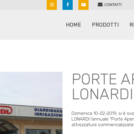
CONTATTI
HOME
PRODOTTI
R
ARATRI
RULLI
ERPICI A MOLLE
PORTE AP
SARCHIATRICI
ERPICI ROTANTI
SEMINATRICI
LONARDI
MACCHINE PER SASSI
SPANDICONCIME
POLVERIZZATORI
STRIGLIATORI
RIPUNTATORI COLTIVATORI
Domenica 10-02-2019, si è svol
LONARDI l’annuale “Porte Apert
attrezzature commercializzate