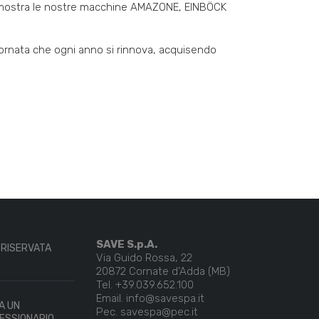
 mostra le nostre macchine AMAZONE, EINBÖCK
ornata che ogni anno si rinnova, acquisendo
SAVE S.p.A.
 RISERVATA
Via Guido Rossa, 22
20872 Cornate d’Adda (MB)
Tel. +39.039.652.100
Email. info@savespa.it
A UN
Pec. savespa@pec.it
ESSIONARIO