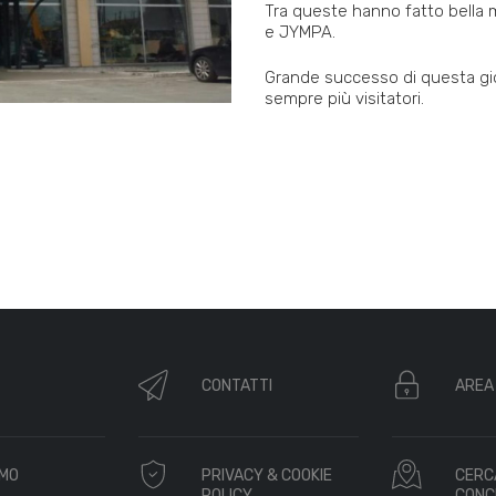
Tra queste hanno fatto bella
e JYMPA.
Grande successo di questa gi
sempre più visitatori.
CONTATTI
AREA
AMO
PRIVACY & COOKIE
CERC
POLICY
CONC